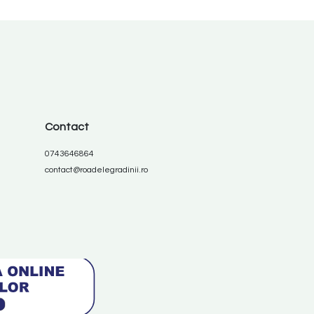
Contact
0743646864
contact@roadelegradinii.ro