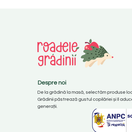
Despre noi
De la grădină la masă, selectăm produse lo
Grădinii păstrează gustul copilăriei și îl ad
generații.