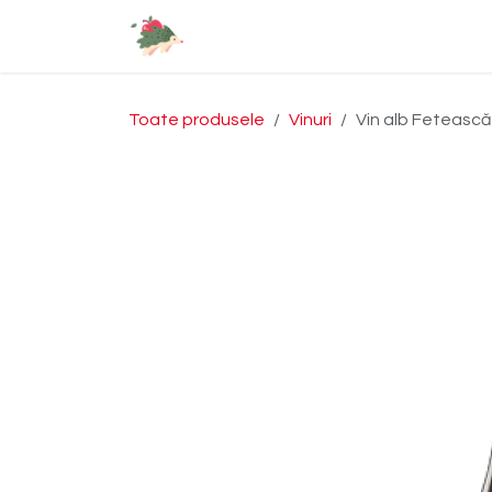
Sari la conținut
Acasă
Produse
Despre n
Toate produsele
Vinuri
Vin alb Fetească 