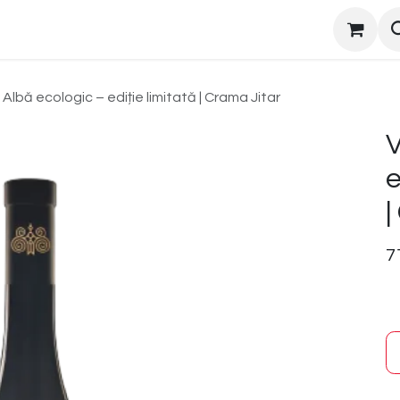
oi
Albă ecologic – ediție limitată | Crama Jitar
V
e
|
7